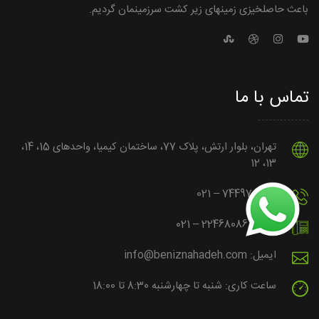
باعث حاصلخیزی زمین­های زیر کشت سرزمینمان گردیم.
تماس با ما
تهران، بلوار ارتش، پلاک 77، ساختمان کیمیا، واحدهای 15، 14،
13، 12
تلفن: 74497 – 021
فکس: 22468086 – 021
ایمیل: info@beniznahadeh.com
ساعت کاری: شنبه تا چهارشنبه 8:30 تا 18:00