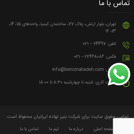
تماس با ما
تهران، بلوار ارتش، پلاک 77، ساختمان کیمیا، واحدهای 15، 14،
13، 12
تلفن: 74497 – 021
فکس: 22468086 – 021
ایمیل: info@beniznahadeh.com
ساعت کاری: شنبه تا چهارشنبه 8:30 تا 18:00
تمامی حقوق سایت برای شرکت بنیز نهاده ایرانیان محفوظ است.
صفحه اصلی
درباره ما
تیم ما
تماس با ما