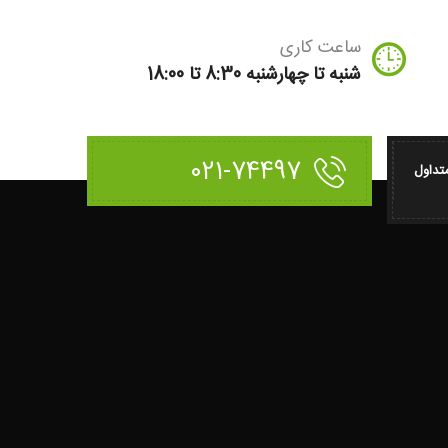
ساعت کاری
شنبه تا چهارشنبه 8:30 تا 18:00
021-74497
تداول