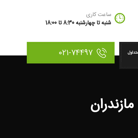
ساعت کاری
شنبه تا چهارشنبه 8:30 تا 18:00
021-74497
تداول
مازندران