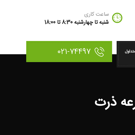
ساعت کاری
شنبه تا چهارشنبه 8:30 تا 18:00
021-74497
تداول
عه ذرت