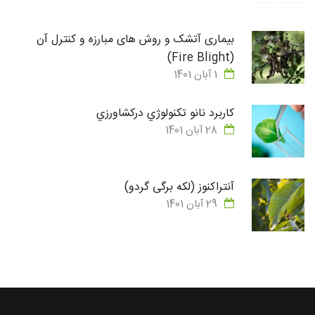
بیماری آتشک و روش های مبارزه و کنترل آن
(Fire Blight)
1 آبان 1401
كاربرد نانو تكنولوژي دركشاورزي
28 آبان 1401
آنتراکنوز (لکه برگی گردو)
29 آبان 1401