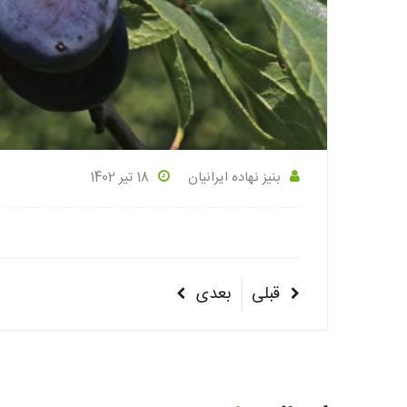
بنیز نهاده ایرانیان
18 تیر 1402
راهبری
پست
پست
قبلی
بعدی
نوشته‌ها
قبلی
بعدی