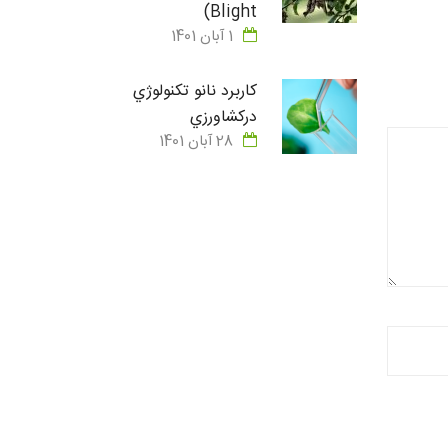
Blight)
1 آبان 1401
كاربرد نانو تكنولوژي
دركشاورزي
28 آبان 1401