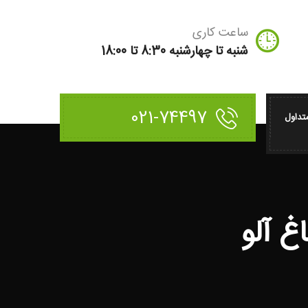
ساعت کاری
شنبه تا چهارشنبه 8:30 تا 18:00
021-74497
تداول
غ آلو