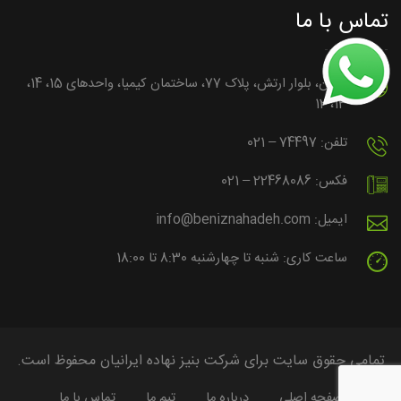
تماس با ما
تهران، بلوار ارتش، پلاک 77، ساختمان کیمیا، واحدهای 15، 14،
13، 12
تلفن: 74497 – 021
فکس: 22468086 – 021
ایمیل: info@beniznahadeh.com
ساعت کاری: شنبه تا چهارشنبه 8:30 تا 18:00
تمامی حقوق سایت برای شرکت بنیز نهاده ایرانیان محفوظ است.
صفحه اصلی
درباره ما
تیم ما
تماس با ما