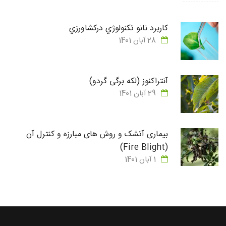
كاربرد نانو تكنولوژي دركشاورزي
28 آبان 1401
آنتراکنوز (لکه برگی گردو)
29 آبان 1401
بیماری آتشک و روش های مبارزه و کنترل آن
(Fire Blight)
1 آبان 1401