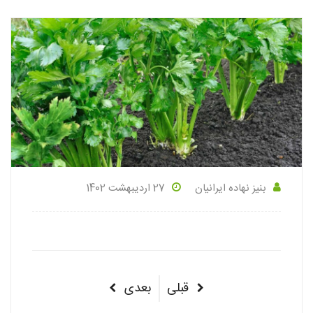
بنیز نهاده ایرانیان
27 اردیبهشت 1402
راهبری
پست
پست
قبلی
بعدی
نوشته‌ها
قبلی
بعدی