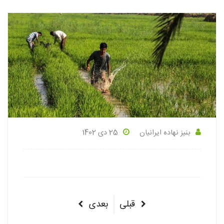
بنیز نهاده ایرانیان
25 دی 1402
راهبری
پست
پست
قبلی
بعدی
نوشته‌ها
قبلی
بعدی