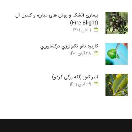
بیماری آتشک و روش های مبارزه و کنترل آن
(Fire Blight)
1 آبان 1401
كاربرد نانو تكنولوژي دركشاورزي
28 آبان 1401
آنتراکنوز (لکه برگی گردو)
29 آبان 1401