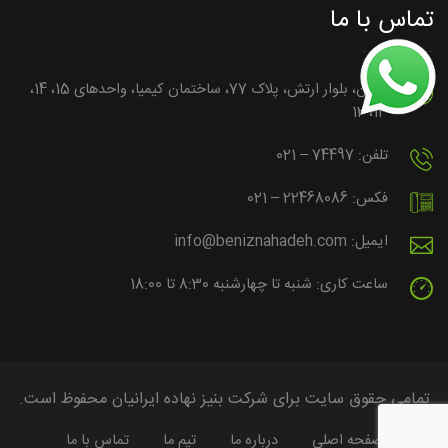
تماس با ما
تهران، بلوار ارتش، پلاک 77، ساختمان کیمیا، واحدهای 15، 14،
13، 12
تلفن: 74497 – 021
فکس: 22468086 – 021
ایمیل: info@beniznahadeh.com
ساعت کاری: شنبه تا چهارشنبه 8:30 تا 18:00
تمامی حقوق سایت برای شرکت بنیز نهاده ایرانیان محفوظ است.
صفحه اصلی
درباره ما
تیم ما
تماس با ما