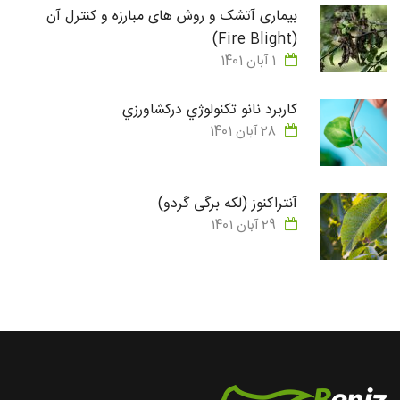
بیماری آتشک و روش های مبارزه و کنترل آن
(Fire Blight)
1 آبان 1401
كاربرد نانو تكنولوژي دركشاورزي
28 آبان 1401
آنتراکنوز (لکه برگی گردو)
29 آبان 1401