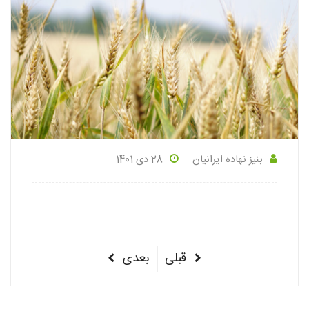
بنیز نهاده ایرانیان
28 دی 1401
راهبری
پست
پست
قبلی
بعدی
نوشته‌ها
قبلی
بعدی