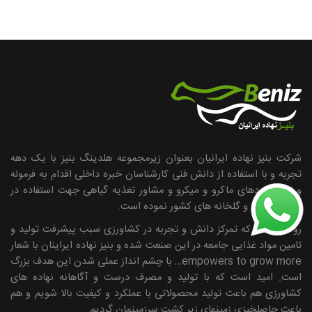
شرکت بنیز نهاده ایرانیان بعنوان زیرمجموعه هلدینگ بنیز با یک دهه
تجربه و با استفاده از دانش فنی کارشناسان خبره داخلی اقدام به فرموله
و تولید کودهای ماکرو و میکرو و مشاور تغذیه گیاهی جهت استفاده در
باغات، مزارع و گلخانه های کشور نموده است.
روشن است که تمرکز دانش و تجربه در کشاورزی سبب پیشرفت تولید و
تامین مواد غذایی جامعه در این صنعت شده و بنیز نهاده ایراینان با شعار
empowers to grow more… با چشم انداز عملی شدن این هدف بزرگ
است. امید است که با تولید و مصرف درست و آگاهانه نهاده ­های
کشاورزی هم باعث تولید محصولاتی با عملکرد و کیفیت بالا شویم و هم
باعث حاصلخیزی زمین­های زیر کشت سرزمینمان گردیم.