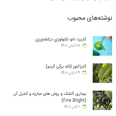
نوشته‌های محبوب
كاربرد نانو تكنولوژي دركشاورزي
28 آبان 1401
آنتراکنوز (لکه برگی گردو)
29 آبان 1401
بیماری آتشک و روش های مبارزه و کنترل آن
(Fire Blight)
1 آبان 1401