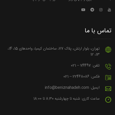
تماس با ما
تهران، بلوار ارتش، پلاک 77، ساختمان کیمیا، واحدهای 15، 14،
13، 12
تلفن: 74497 – 021
فکس: 22468086 – 021
ایمیل: info@beniznahadeh.com
ساعت کاری: شنبه تا چهارشنبه 8:30 تا 18:00